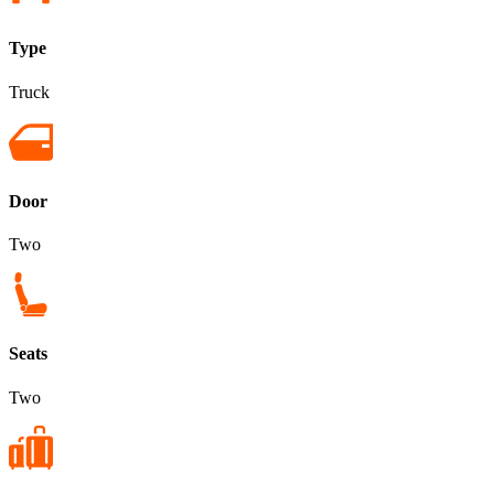
Type
Truck
Door
Two
Seats
Two