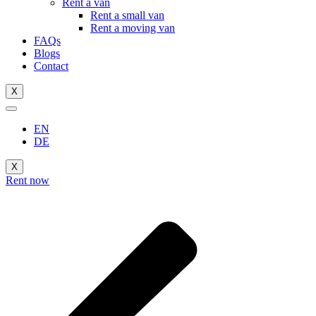
Rent a van
Rent a small van
Rent a moving van
FAQs
Blogs
Contact
X
EN
DE
X
Rent now