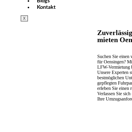
Blogs
Kontakt
X
Zuverlässi
mieten Oen
Suchen Sie einen v
für Oensingen? Mie
LFW
-Vermietung b
Unsere Experten st
bestmöglichen Unt
gepflegten Fuhrpa
erleben Sie einen 
Verlassen Sie sich
Ihre Umzugsanford