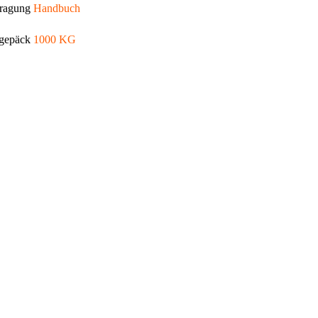
tragung
Handbuch
egepäck
1000 KG