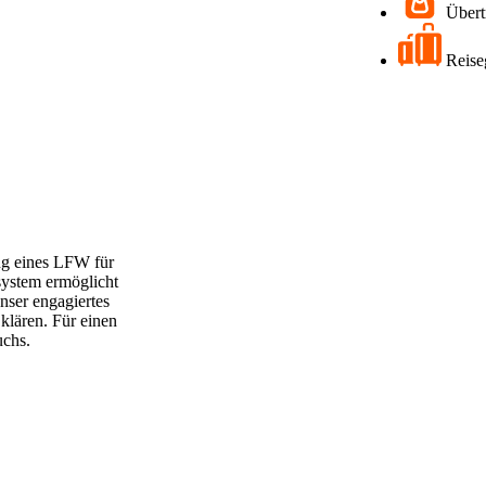
Über
Reis
ng eines
LFW
für
system ermöglicht
nser engagiertes
 klären. Für einen
uchs.